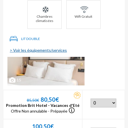
Chambres
Wifi Gratuit
climatisées
LIT DOUBLE
> Voir les équipements/services
15
80,50€
85,50€
Promotion Brit Hotel - Vacances d'Eté
Offre Non annulable - Prépayée
100,50€